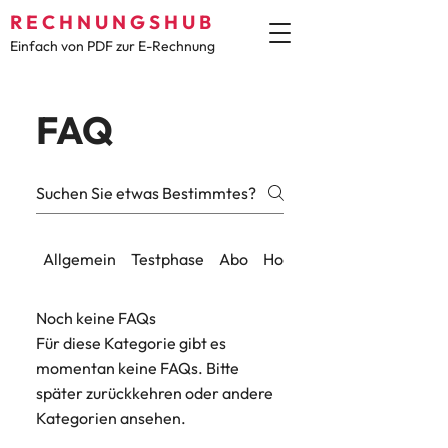
R E C H N U N G S H U B
Einfach von PDF zur E-Rechnung
FAQ
Allgemein
Testphase
Abo
Hochladen
Noch keine FAQs
Für diese Kategorie gibt es
momentan keine FAQs. Bitte
später zurückkehren oder andere
Kategorien ansehen.