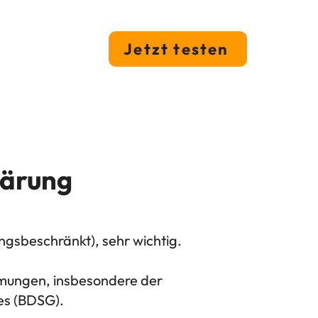
Jetzt testen
lärung
gsbeschränkt), sehr wichtig.
immungen, insbesondere der
s (BDSG).