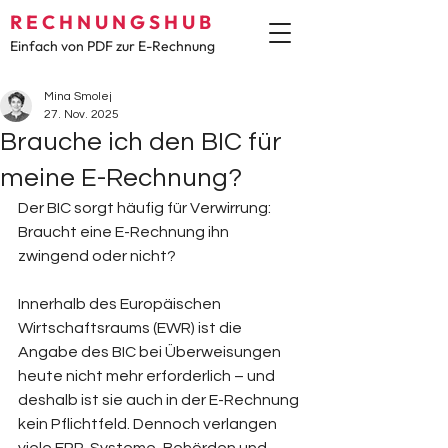
R E C H N U N G S H U B
Einfach von PDF zur E-Rechnung
Mina Smolej
27. Nov. 2025
Brauche ich den BIC für
meine E-Rechnung?
Der BIC sorgt häufig für Verwirrung: 
Braucht eine E-Rechnung ihn 
zwingend oder nicht? 
Innerhalb des Europäischen 
Wirtschaftsraums (EWR) ist die 
Angabe des BIC bei Überweisungen 
heute nicht mehr erforderlich – und 
deshalb ist sie auch in der E-Rechnung 
kein Pflichtfeld. Dennoch verlangen 