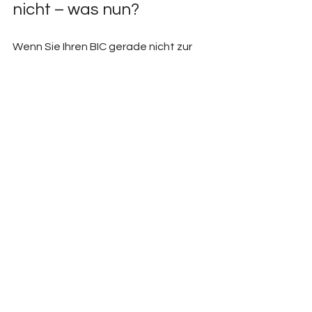
nicht – was nun?
Wenn Sie Ihren BIC gerade nicht zur 
Hand haben, können Sie das Feld in 
der Regel einfach leer lassen. In den 
meisten Fällen akzeptiert der 
Rechnungsempfänger die E-
Rechnung auch ohne BIC.
Möchten Sie auf Nummer sicher 
gehen, können Sie Ihren BIC schnell 
über Ihre IBAN ermitteln. Dafür gibt es 
praktische Online-Portale, zum 
Beispiel 
iban-rechner.de
.